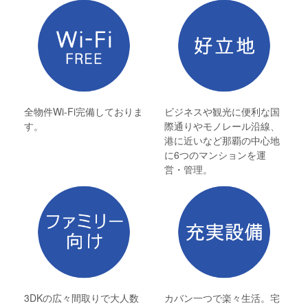
全物件Wi-Fi完備しておりま
ビジネスや観光に便利な国
す。
際通りやモノレール沿線、
港に近いなど那覇の中心地
に6つのマンションを運
営・管理。
3DKの広々間取りで大人数
カバン一つで楽々生活。宅