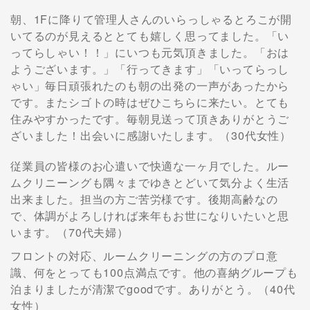
朝、1Fに降りて管理人さんのいらっしゃるとろこが開
いてるのが見えるととても嬉しく思ってました。「い
ってらしゃい！！」にいつも元気頂きました。「おは
ようございます。」「行ってきます」「いってらっし
ゃい」毎日頑張れたのも朝の出発の一声があったから
です。またシゴトの時はぜひこちらに来たい。とても
住みやすかったです。毎朝見送って頂きありがとうご
ざいました！出会いに感謝いたします。（30代女性）
従業員の皆様のお心遣いで快適な一ヶ月でした。ルー
ムクリニーングも隅々までゆきとどいて気分よく生活
出来ました。担当の方ご苦労様です。後期高齢なの
で、体調がよろしければ来年もお世になりいたいと思
います。（70代夫婦）
フロントの対応、ルームクリーニングの方のプロ意
識、何をとっても100点満点です。他の喜納グループも
泊まりましたが清潔でgoodです。ありがとう。（40代
女性）