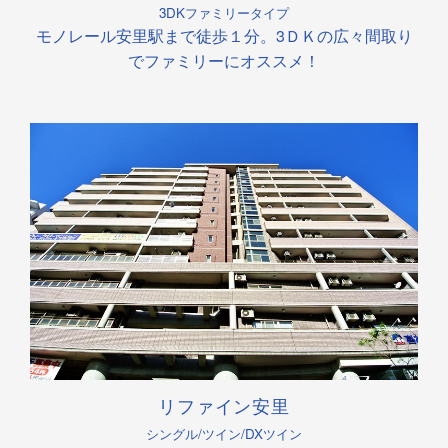
3DKファミリータイプ
モノレール安里駅まで徒歩１分。3ＤＫの広々間取り
でファミリーにオススメ！
リファイン安里
シングル/ツイン/DXツイン