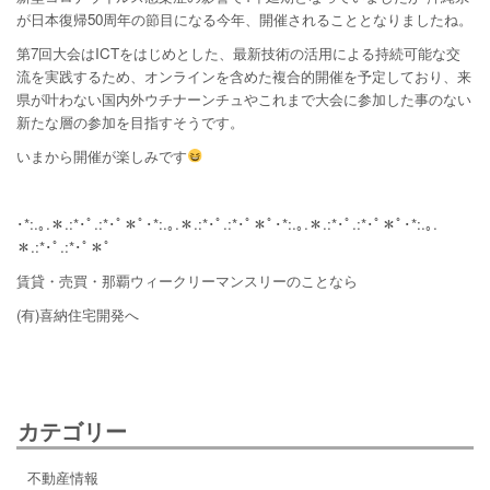
が日本復帰50周年の節目になる今年、開催されることとなりましたね。
第7回大会はICTをはじめとした、最新技術の活用による持続可能な交
流を実践するため、オンラインを含めた複合的開催を予定しており、来
県が叶わない国内外ウチナーンチュやこれまで大会に参加した事のない
新たな層の参加を目指すそうです。
いまから開催が楽しみです
･*:.｡.＊.:*･ﾟ.:*･ﾟ＊ﾟ･*:.｡.＊.:*･ﾟ.:*･ﾟ＊ﾟ･*:.｡.＊.:*･ﾟ.:*･ﾟ＊ﾟ･*:.｡.
＊.:*･ﾟ.:*･ﾟ＊ﾟ
賃貸・売買・那覇ウィークリーマンスリーのことなら
(有)喜納住宅開発へ
カテゴリー
不動産情報