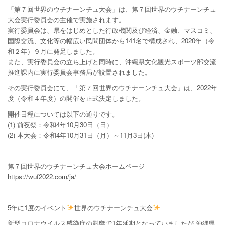
「第７回世界のウチナーンチュ大会」は、第７回世界のウチナーンチュ
大会実行委員会の主催で実施されます。
実行委員会は、県をはじめとした行政機関及び経済、金融、マスコミ、
国際交流、文化等の幅広い民間団体から141名で構成され、2020年（令
和２年）９月に発足しました。
また、実行委員会の立ち上げと同時に、沖縄県文化観光スポーツ部交流
推進課内に実行委員会事務局が設置されました。
その実行委員会にて、「第７回世界のウチナーンチュ大会」は、2022年
度（令和４年度）の開催を正式決定しました。
開催日程については以下の通りです。
(1) 前夜祭：令和4年10月30日（日）
(2) 本大会：令和4年10月31日（月）～11月3日(木)
第７回世界のウチナーンチュ大会ホームページ
https://wuf2022.com/ja/
5年に1度のイベント
世界のウチナーンチュ大会
新型コロナウイルス感染症の影響で1年延期となっていましたが 沖縄県