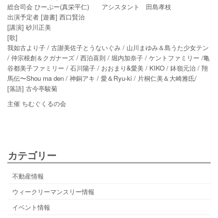
総合司会 ひーぷー(真栄平仁) アシスタント 田島孝枝
出演予定者 [遊書] 西口賢治
[講演] 砂川正美
[歌]
我如古より子 / 古謝美佐子とうないぐみ / 山川まゆみ＆島うた少女テン
/ 仲宗根創＆クガナーズ / 西泊喜則 / 堀内加奈子 / ケントファミリー /亀
谷都美子ファミリー / 石川陽子 / おおまり&愛美 / KIKO / 鉢嶺元治 / 翔
馬伝〜Shou ma den / 神銅アキ / 愛＆Ryu-ki / 片桐仁美＆大崎雅氐/
[落語] 古今亭駿菊
主催 ちむぐくるの会
カテゴリー
不動産情報
ウィークリーマンスリー情報
イベント情報